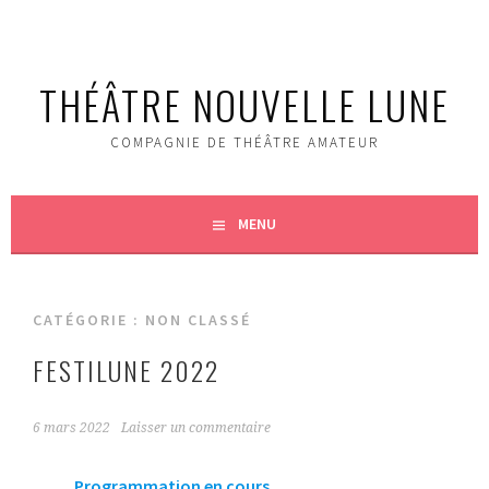
Aller
au
contenu
THÉÂTRE NOUVELLE LUNE
principal
COMPAGNIE DE THÉ­ÂTRE AMATEUR
MENU
CATÉGORIE :
NON CLASSÉ
FESTILUNE 2022
6 mars 2022
Laisser un commentaire
Programmation en cours ….