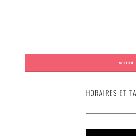
Aller
au
contenu
principal
ACCUEIL
HORAIRES ET T