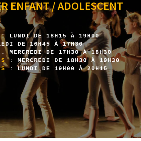
ER ENFANT / ADOLESCENT
: LUNDI DE 18H15 À 19H00
REDI DE 16H45 À 17H30
S
: MERCREDI DE 17H30 À 18H30
NS
: MERCREDI DE 18H30 À 19H30
NS
: LUNDI DE 19H00 À 20H15