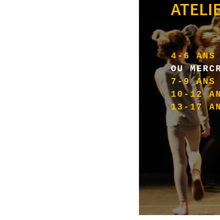
ATELI
4-6 ANS
OU MERC
7-9 AN
10-12 A
13-17 A