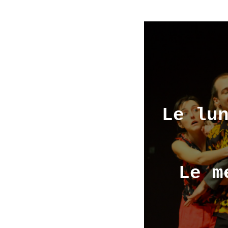
Le lu
Le m