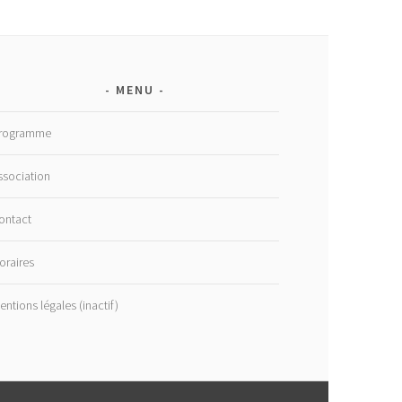
MENU
rogramme
ssociation
ontact
oraires
entions légales (inactif)