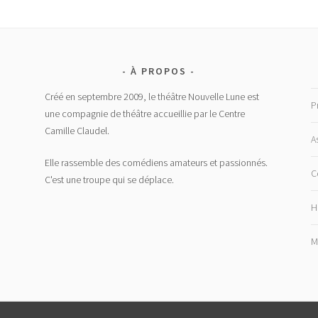
À PROPOS
Créé en septembre 2009, le théâtre Nouvelle Lune est
P
une compagnie de théâtre accueillie par le Centre
Camille Claudel.
A
Elle rassemble des comédiens amateurs et passionnés.
C
C'est une troupe qui se déplace.
H
M